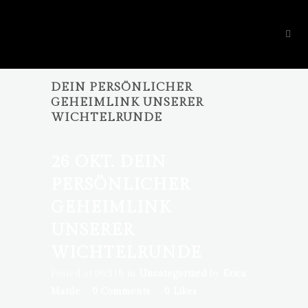
DEIN PERSÖNLICHER
GEHEIMLINK UNSERER
WICHTELRUNDE
26 OKT.
DEIN
PERSÖNLICHER
GEHEIMLINK
UNSERER
WICHTELRUNDE
Posted at 06:51h
in
Uncategorized
by
Erica
Matile
0 Comments
0
Likes